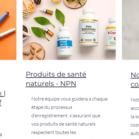
Produits de santé
No
naturels - NPN
co
 |
Notre équipe vous guidera à chaque
Not
f
étape du processus
acc
d’enregistrement, s’assurant que
la 
vos produits de santé naturels
cos
respectent toutes les
aut
à