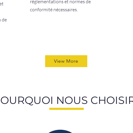
réglementations et normes de
et
conformité nécessaires.
n de
View More
OURQUOI NOUS CHOISI
PROJETS