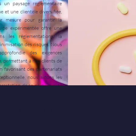
s un paysage réglementaire
et une clientèle diversifiée,
r mesure pour garantir la
uipe expérimentée offre une
ns les réglementations, la
minimisation des risques. Nous
pprofondie des exigences
ie, permettant à nos clients de
n favorisant des partenariats
ceptionnelle, nous aidons les
prestation de soins de qualité
conformité réglementaire. Avec
uvent naviguer dans les
portunités et parvenir à une
e.