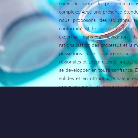
soins de santé de prospérer dan
complexe. Avec une présence étendue 
nous proposons des solutions su
conformité et le succès. Notre éq
expertise dans la navigation da
rationalisation des processus et la 
possédons une compréhension a
régionales et spécifiques à l'industr
se développer en toute confiance. E
solides et en offrant une valeur ex
organisations à se concentrer sur la 
tout en gérant les complexités de la 
TheMednerds, les clients pe
réglementations, débloquer des op
croissance durable à l'échelle mondial