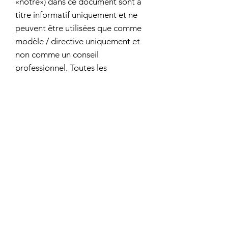
«notre») dans ce document sont à
titre informatif uniquement et ne
peuvent être utilisées que comme
modèle / directive uniquement et
non comme un conseil
professionnel. Toutes les
informations contenues dans ce
document sont fournies de bonne
foi, mais nous ne faisons aucune
représentation ou garantie
d'aucune sorte, expresse ou
implicite, concernant l'exactitude,
l'adéquation, la validité, la fiabilité,
la disponibilité ou l'exhaustivité
des informations contenues dans
ce document.
En aucun cas, nous ne serons
responsables envers vous de toute