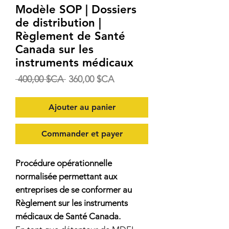
Modèle SOP | Dossiers
de distribution |
Règlement de Santé
Canada sur les
instruments médicaux
Prix
Prix
 400,00 $CA 
360,00 $CA
original
promotionnel
Ajouter au panier
Commander et payer
Procédure opérationnelle
normalisée permettant aux
entreprises de se conformer au
Règlement sur les instruments
médicaux de Santé Canada.